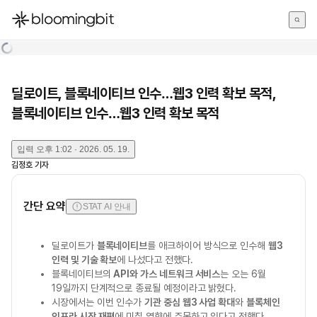
한국어
English
日本語
딜로이트, 블록네이티브 인수…웹3 인력 확보 목적,
블록네이티브 인수…웹3 인력 확보 목적
입력
오후 1:02 · 2026. 05. 19.
김정호
기자
간단 요약
STAT AI 안내
딜로이트가
블록네이티브
를 애크하이어 방식으로 인수해
웹3
인력 및 기술 확보
에 나섰다고 전했다.
블록네이티브의
API와 가스 네트워크 서비스
는 오는 6월
19일까지 단계적으로 종료될 예정이라고 밝혔다.
시장에서는 이번 인수가
기관 중심 웹3 사업 확대
와
블록체인
인프라 시장 재편
에 미칠 영향에 주목하고 있다고 전했다.