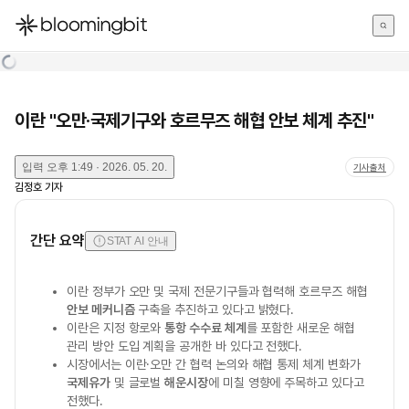
한국어
English
日本語
이란 "오만·국제기구와 호르무즈 해협 안보 체계 추진"
입력
오후 1:49 · 2026. 05. 20.
기사출처
김정호
기자
간단 요약
STAT AI 안내
이란 정부가 오만 및 국제 전문기구들과 협력해 호르무즈 해협
안보 메커니즘
구축을 추진하고 있다고 밝혔다.
이란은 지정 항로와
통항 수수료 체계
를 포함한 새로운 해협
관리 방안 도입 계획을 공개한 바 있다고 전했다.
시장에서는 이란·오만 간 협력 논의와 해협 통제 체계 변화가
국제유가
및 글로벌
해운시장
에 미칠 영향에 주목하고 있다고
전했다.