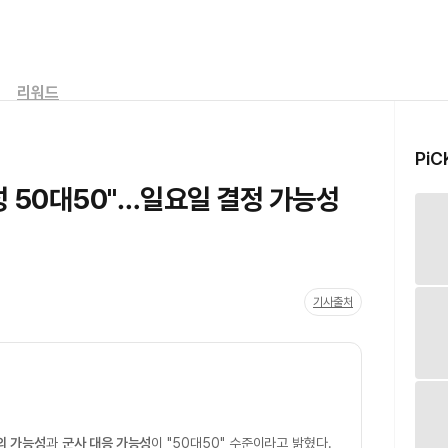
리워드
PiC
성 50대50"…일요일 결정 가능성
기사출처
의 가능성
과
군사 대응 가능성
이 "50대50" 수준이라고 밝혔다.