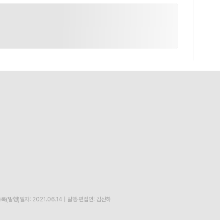
록(발행)일자: 2021.06.14
|
발행·편집인: 김산하