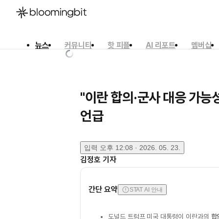
뉴스
커뮤니티
핫 피플
AI 리포트
멤버십
한국어
English
日本語
"이란 합의·군사 대응 가능
언급
입력
오후 12:08 · 2026. 05. 23.
김정호
기자
간단 요약
STAT AI 안내
도널드 트럼프 미국 대통령이 이란과의
합