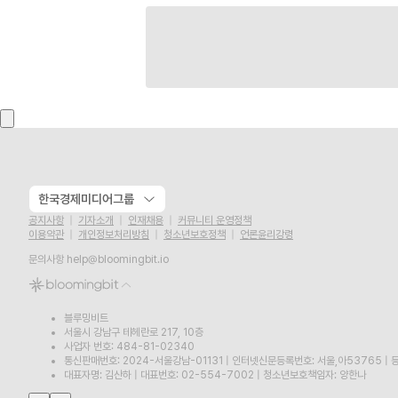
한국경제미디어그룹
공지사항
기자소개
인재채용
커뮤니티 운영정책
이용약관
개인정보처리방침
청소년보호정책
언론윤리강령
문의사항
help@bloomingbit.io
블루밍비트
서울시 강남구 테헤란로 217, 10층
사업자 번호: 484-81-02340
통신판매번호: 2024-서울강남-01131
|
인터넷신문등록번호: 서울,아53765
|
등
대표자명: 김산하
|
대표번호: 02-554-7002
|
청소년보호책임자: 양한나