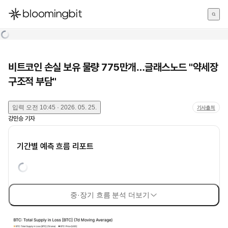
한국어
English
日本語
비트코인 손실 보유 물량 775만개…글래스노드 "약세장
구조적 부담"
입력
오전 10:45 · 2026. 05. 25.
기사출처
강민승
기자
기간별 예측 흐름 리포트
중·장기 흐름 분석 더보기