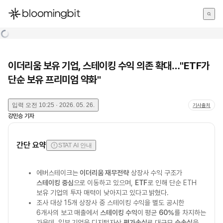
한국어
English
日本語
이더리움 보유 기업, 스테이킹 수익 의존 확대…"ETF가
단순 보유 프리미엄 약화"
입력
오전 10:25 · 2026. 05. 26.
기사출처
강민승
기자
간단 요약
STAT AI 안내
에버스테이크는
이더리움 재무전략
상장사 수익 구조가
스테이킹 중심
으로 이동하고 있으며,
ETF
로 인해 단순 ETH
보유 기업의 투자 매력이 낮아지고 있다고 밝혔다.
조사 대상 15개 상장사 중 스테이킹 수익을 별도 공시한
6개사의 보고 매출에서
스테이킹 수익
이 평균
60%
를 차지하는
가운데, 일부 기업은 디지털자산
평가손실
로 대규모
순손실
을