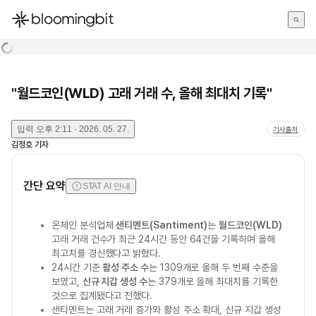
한국어
English
日本語
"월드코인(WLD) 고래 거래 수, 올해 최대치 기록"
입력
오후 2:11 · 2026. 05. 27.
기사출처
김정호
기자
간단 요약
STAT AI 안내
온체인 분석업체
샌티멘트(Santiment)
는
월드코인(WLD)
고래 거래 건수가 최근 24시간 동안 64건을 기록하며 올해
최고치를 경신했다고 밝혔다.
24시간 기준
활성 주소 수
는 1309개로 올해 두 번째 수준을
보였고,
신규 지갑 생성 수
는 379개로 올해 최대치를 기록한
것으로 집계됐다고 전했다.
샌티멘트는 고래 거래 증가와 활성 주소 확대, 신규 지갑 생성