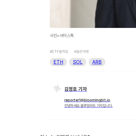
사진=셔터스톡
#ETF움직임
#옵션거래
ETH
SOL
ARB
김정호 기자
reporter1@bloomingbit.io
안녕하세요 블루밍비트 기자입니다.