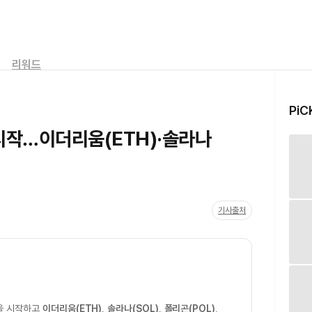
리워드
PiC
 시작…이더리움(ETH)·솔라나
기사출처
을 시작하고
이더리움(ETH)
,
솔라나(SOL)
,
폴리곤(POL)
,