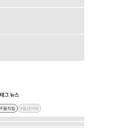
태그 뉴스
TF움직임
#옵션거래