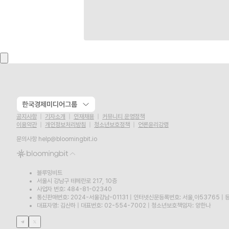
한국경제미디어그룹
공지사항
기자소개
인재채용
커뮤니티 운영정책
이용약관
개인정보처리방침
청소년보호정책
언론윤리강령
문의사항
help@bloomingbit.io
블루밍비트
서울시 강남구 테헤란로 217, 10층
사업자 번호: 484-81-02340
통신판매번호: 2024-서울강남-01131
|
인터넷신문등록번호: 서울,아53765
|
등
대표자명: 김산하
|
대표번호: 02-554-7002
|
청소년보호책임자: 양한나