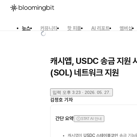
뉴스
커뮤니티
핫 피플
AI 리포트
멤버십
한국어
English
日本語
캐시앱, USDC 송금 지원
(SOL) 네트워크 지원
입력
오후 3:23 · 2026. 05. 27.
김정호
기자
간단 요약
STAT AI 안내
캐시앱이
USDC 스테이블코인
송금 기능