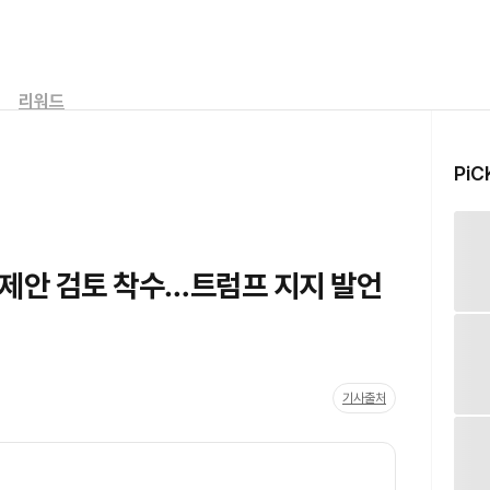
리워드
PiC
규제안 검토 착수…트럼프 지지 발언
기사출처