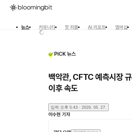
뉴스
커뮤니티
핫 피플
AI 리포트
멤버십
한국어
English
日本語
PiCK 뉴스
백악관, CFTC 예측시장 
이후 속도
입력
오후 5:43 · 2026. 05. 27.
이수현
기자