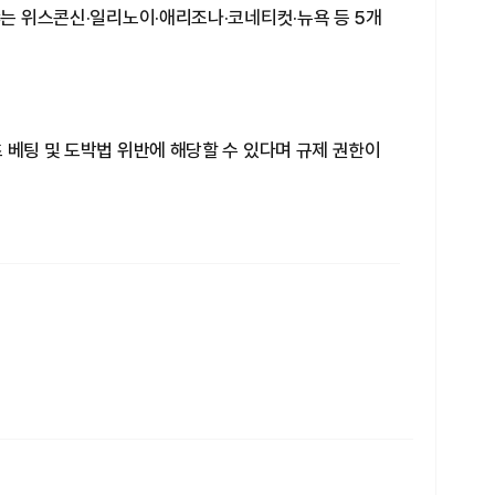
C는 위스콘신·일리노이·애리조나·코네티컷·뉴욕 등 5개
 베팅 및 도박법 위반에 해당할 수 있다며 규제 권한이