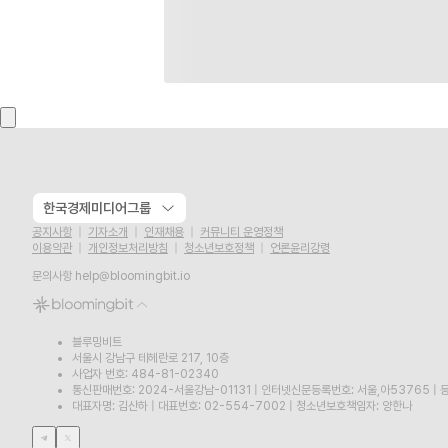
한국경제미디어그룹
공지사항
기자소개
인재채용
커뮤니티 운영정책
이용약관
개인정보처리방침
청소년보호정책
언론윤리강령
문의사항
help@bloomingbit.io
블루밍비트
서울시 강남구 테헤란로 217, 10층
사업자 번호: 484-81-02340
통신판매번호: 2024-서울강남-01131
|
인터넷신문등록번호: 서울,아53765
|
등
대표자명: 김산하
|
대표번호: 02-554-7002
|
청소년보호책임자: 양한나