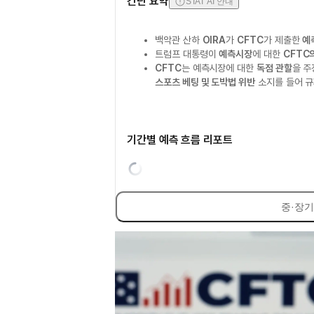
간단 요약
STAT AI 안내
백악관 산하
OIRA
가
CFTC
가 제출한
예
트럼프 대통령이
예측시장
에 대한
CFTC
CFTC
는 예측시장에 대한
독점 관할
을 주
스포츠 베팅 및 도박법 위반
소지를 들어 규
기간별 예측 흐름 리포트
중·장기