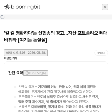
한국어
English
日本語
'갈 길 명확하다'는 신현송의 경고…자산 포트폴리오 뼈대
바꿔라 [여기는 논설실]
입력
오후 5:08 · 2026. 05. 28.
기사출처
이영민
기자
간단 요약
STAT AI 안내
신현송 총재는
기준금리 인상
,
환율 방어
,
원화 체제 개편
을
예고하며 투자자에게 긴축 청구서를 제출했다고 밝혔다.
포트폴리오는
반도체 실적주
중심으로 압축하고
채권은 단기
,
달러 추격 매수 자제
,
빚 줄이기
가 필요하다고 전했다.
부동산은
디레버리징
,
장기채 축소
,
현금·단기금리 상품 확대
가
핵심이며 기준금리 3% 인상 경로에 대비해야 한다고 밝혔다.