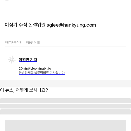
이심기 수석 논설위원 sglee@hankyung.com
#ETF움직임
#옵션거래
이영민 기자
20min@bloomingbit.io
안녕하세요 블루밍비트 기자입니다.
이 뉴스, 어떻게 보시나요?