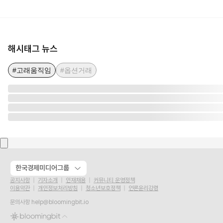
해시태그 뉴스
#고래움직임
#옵션거래
한국경제미디어그룹
공지사항
기자소개
인재채용
커뮤니티 운영정책
이용약관
개인정보처리방침
청소년보호정책
언론윤리강령
문의사항
help@bloomingbit.io