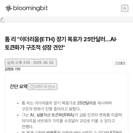
한국어
English
日本語
톰 리 "이더리움(ETH) 장기 목표가 25만달러…AI·
토큰화가 구조적 성장 견인"
입력
오후 3:05 · 2026. 06. 02.
기사출처
김정호
기자
간단 요약
STAT AI 안내
톰 리는 이더리움의 장기 목표가로
25만달러
를 제시하며
구조적 변화가 진행 중이라고 밝혔다.
그는
AI
,
실물자산 토큰화(RWA)
가 금융 인프라 변화를 이끌며
이더리움 네트워크 가치를 수조달러 규모로 키울 수 있다고
전했다.
또 현재 시장의
비관론
은 오히려 바닥 신호일 수 있다며
ETH
의