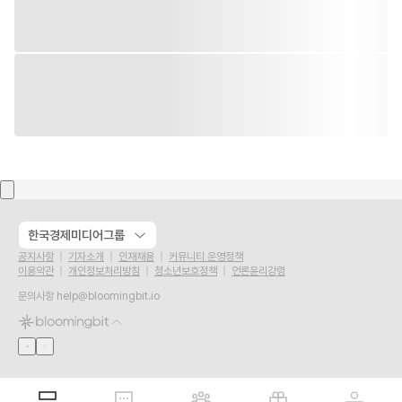
한국경제미디어그룹
공지사항
기자소개
인재채용
커뮤니티 운영정책
이용약관
개인정보처리방침
청소년보호정책
언론윤리강령
문의사항
help@bloomingbit.io