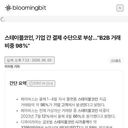
한국어
English
日本語
스테이블코인, 기업 간 결제 수단으로 부상…"B2B 거래
비중 98%"
입력
오후 7:13 · 2026. 06. 03.
기사출처
이수현
기자
간단 요약
STAT AI 안내
페이비스는 올해 1~4월 자사 플랫폼
스테이블코인
지급
거래량의 약
98%
가
기업 고객
에서 발생했다고 밝혔다.
페이비스는 전체 가상자산 거래량 중
스테이블코인
비중이
2023년 7월
12%
에서 올해 4월
86%
로 증가했다고 밝혔다.
디파이라마는 글로벌
스테이블코인 시가총액
이 약
3195억달러
로 늘었으며
테더(USDT)
가 약
59%
점유율로