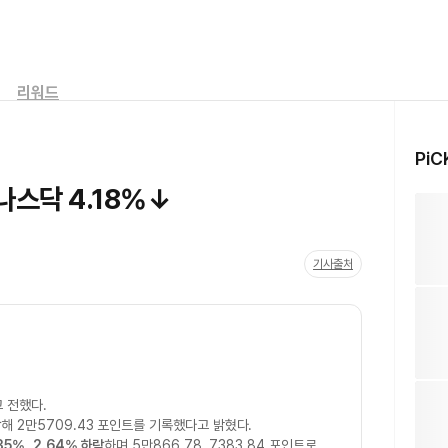
리워드
PiC
나스닥 4.18%↓
기사출처
 전했다.
락
해 2만5709.43 포인트를 기록했다고 밝혔다.
.35%
,
2.64% 하락
하며 5만866.78, 7383.84 포인트로