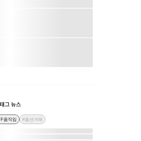
태그 뉴스
TF움직임
#옵션거래