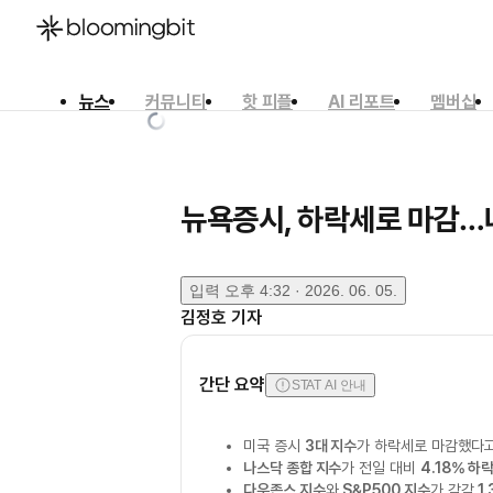
뉴스
커뮤니티
핫 피플
AI 리포트
멤버십
한국어
English
日本語
뉴욕증시, 하락세로 마감…
입력
오후 4:32 · 2026. 06. 05.
김정호
기자
간단 요약
STAT AI 안내
미국 증시
3대 지수
가 하락세로 마감했다고
나스닥 종합 지수
가 전일 대비
4.18% 하
다우존스 지수
와
S&P500 지수
가 각각
1