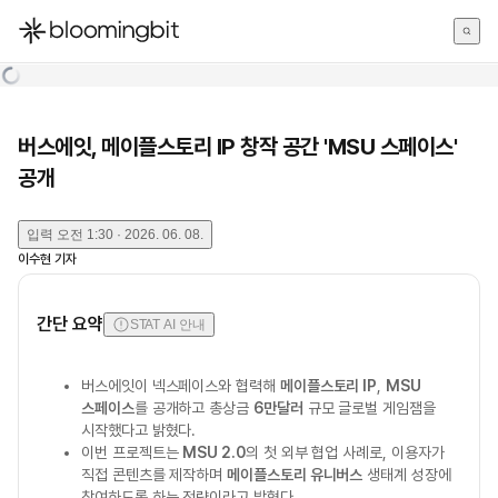
한국어
English
日本語
버스에잇, 메이플스토리 IP 창작 공간 'MSU 스페이스'
공개
입력
오전 1:30 · 2026. 06. 08.
이수현
기자
간단 요약
STAT AI 안내
버스에잇이 넥스페이스와 협력해
메이플스토리 IP
,
MSU
스페이스
를 공개하고 총상금
6만달러
규모 글로벌 게임잼을
시작했다고 밝혔다.
이번 프로젝트는
MSU 2.0
의 첫 외부 협업 사례로, 이용자가
직접 콘텐츠를 제작하며
메이플스토리 유니버스
생태계 성장에
참여하도록 하는 전략이라고 밝혔다.