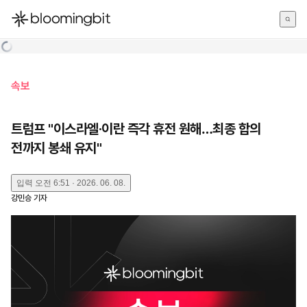
한국어
English
日本語
속보
트럼프 "이스라엘·이란 즉각 휴전 원해…최종 합의
전까지 봉쇄 유지"
입력
오전 6:51 · 2026. 06. 08.
강민승
기자