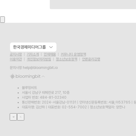
한국경제미디어그룹
공지사항
기자소개
인재채용
커뮤니티 운영정책
이용약관
개인정보처리방침
청소년보호정책
언론윤리강령
문의사항
help@bloomingbit.io
블루밍비트
서울시 강남구 테헤란로 217, 10층
사업자 번호: 484-81-02340
통신판매번호: 2024-서울강남-01131
|
인터넷신문등록번호: 서울,아53765
|
등
대표자명: 김산하
|
대표번호: 02-554-7002
|
청소년보호책임자: 양한나