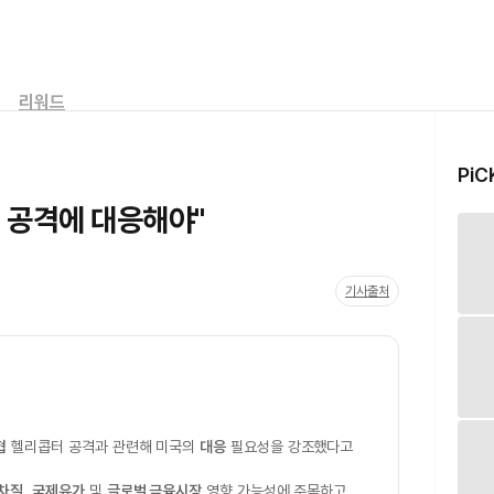
리워드
PiC
 공격에 대응해야"
기사출처
협
헬리콥터 공격과 관련해 미국의
대응
필요성을 강조했다고
 차질
,
국제유가
및
글로벌 금융시장
영향 가능성에 주목하고