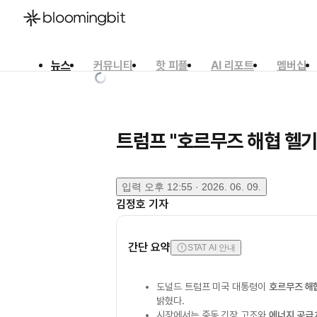
뉴스
커뮤니티
핫 피플
AI 리포트
멤버십
한국어
English
日本語
트럼프 "호르무즈 해협 헬기
입력
오후 12:55 · 2026. 06. 09.
김정호
기자
간단 요약
STAT AI 안내
도널드 트럼프 미국 대통령이
호르무즈 해
밝혔다.
시장에서는 중동 긴장 고조와
에너지 공급