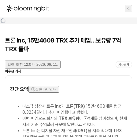
한국어
English
日本語
트론 Inc, 15만4608 TRX 추가 매입…보유량 7억
TRX 돌파
입력
오전 12:07 · 2026. 06. 11.
기사출처
이수현
기자
간단 요약
STAT AI 안내
나스닥 상장사
트론 Inc
가
트론(TRX)
15만4608개를 평균
0.3234달러에 추가 매입했다고 밝혔다.
이번 매입으로 회사의
TRX 보유량
이 7억개를 넘어섰으며, 현재
시세 기준
수억달러 규모
에 달한다고 전했다.
트론 Inc는
디지털 자산 재무전략(DAT)
을 지속 확대해
TRX
보유량
을 늘리고 온체인 지갑을 통해 준비금 현황을 실시간