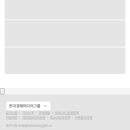
한국경제미디어그룹
공지사항
기자소개
인재채용
커뮤니티 운영정책
이용약관
개인정보처리방침
청소년보호정책
언론윤리강령
문의사항
help@bloomingbit.io