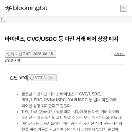
한국어
English
日本語
바이낸스, CVC/USDC 등 마진 거래 페어 상장 폐지
입력
오전 7:07 · 2026. 06. 15.
기사출처
강민승
기자
간단 요약
STAT AI 안내
글로벌 가상자산 거래소
바이낸스
가
CVC/USDC
,
RPL/USDC
,
RVN/USDC
,
XAI/USDC
등 일부 마진 거래
페어를 상장 폐지한다고 전했다.
19일 15시(한국시간) 상장 폐지 시점에 해당 마진 거래 페어의
포지션은 자동 청산되고 미체결 주문은 모두 취소된다고 밝혔다.
바이낸스는 이용자들에게 거래 중단 전 포지션 정리 또는 자산의
현물 계정
이동을 권고하며 상장 폐지 과정에서 발생한 손실에