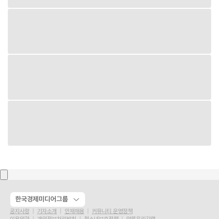
한국경제미디어그룹
공지사항
기자소개
인재채용
커뮤니티 운영정책
이용약관
개인정보처리방침
청소년보호정책
언론윤리강령