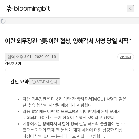
한국어
English
日本語
이란 외무장관 "美·이란 협상, 양해각서 서명 당일 시작"
입력
오후 3:01 · 2026. 06. 16.
기사출처
김정호
기자
간단 요약
STAT AI 안내
이란 외무장관은 미국과 이란 간
양해각서(MOU)
서명과 같은
날 후속 협상이 시작될 예정이라고 밝혔다.
최종 합의에는 이란
핵 프로그램
과 대이란
제재 해제
문제가
포함되며, 60일간 추가 협상이 진행될 것이라고 전했다.
시장에서는
양해각서 체결
이 양국 갈등 해소의 출발점이 될 수
있다는 기대와 함께 핵 문제와 제재 해제에 대한 상당한 협상
과정이 남아 있다는 분석이 나오고 있다고 밝혔다.