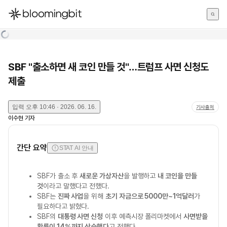
한국어
English
日本語
SBF "출소하면 새 코인 만들 것"…트럼프 사면 신청도
제출
입력
오후 10:46 · 2026. 06. 16.
기사출처
이수현
기자
간단 요약
STAT AI 안내
SBF가 출소 후
새로운 가상자산
을 발행하고
내 코인을 만들
것
이라고 말했다고 전했다.
SBF는
진짜 사업
을 위해
초기 자금으로 5000만~1억달러
가
필요하다고 밝혔다.
SBF의
대통령 사면 신청
이후 예측시장 폴리마켓에서
사면받을
확률이 14%까지 상승했다
고 전했다.