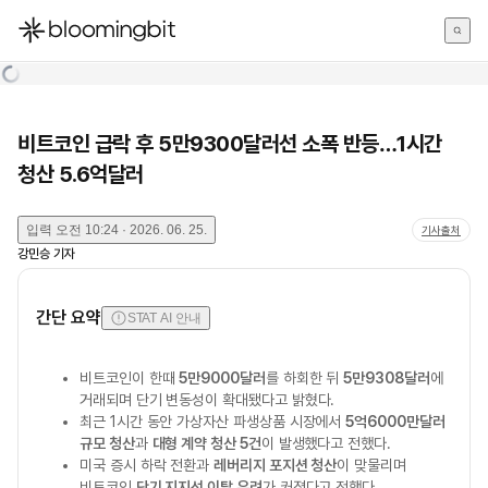
한국어
English
日本語
비트코인 급락 후 5만9300달러선 소폭 반등…1시간
청산 5.6억달러
입력
오전 10:24 · 2026. 06. 25.
기사출처
강민승
기자
간단 요약
STAT AI 안내
비트코인이 한때
5만9000달러
를 하회한 뒤
5만9308달러
에
거래되며 단기 변동성이 확대됐다고 밝혔다.
최근 1시간 동안 가상자산 파생상품 시장에서
5억6000만달러
규모 청산
과
대형 계약 청산 5건
이 발생했다고 전했다.
미국 증시 하락 전환과
레버리지 포지션 청산
이 맞물리며
비트코인
단기 지지선 이탈 우려
가 커졌다고 전했다.