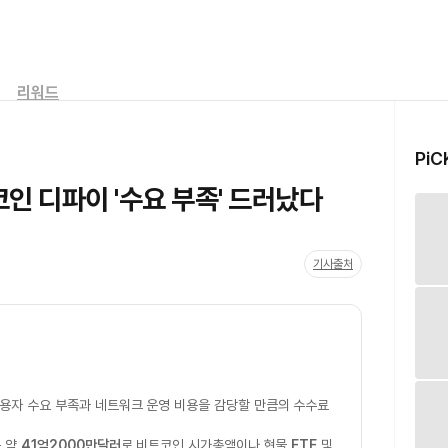
리워드
PiC
인 디파이 '수요 부족' 드러났다
기사출처
이용자 수요 부족과 네트워크 운영 비용을 감당할 만큼의 수수료
은 약
41억2000만달러
로 비트코인 시가총액이나 현물
ETF
및