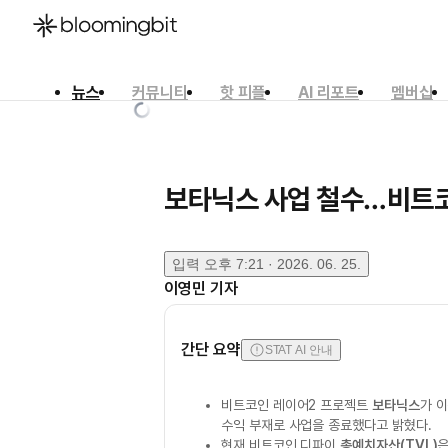
뉴스
커뮤니티
핫 피플
AI 리포트
멤버십
한국어
English
日本語
보타닉스 사업 철수…비트코
입력
오후 7:21 · 2026. 06. 25.
이영민
기자
간단 요약
STAT AI 안내
비트코인 레이어2 프로젝트
보타닉스
가 
수익 부재로 사업을 종료했다고 밝혔다.
현재 비트코인 디파이
총예치자산(TVL)