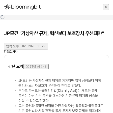
한국어
English
日本語
JP모건 "가상자산 규제, 혁신보다 보호장치 우선돼야"
입력
오후 3:02 · 2026. 06. 29.
김정호
기자
간단 요약
STAT AI 안내
JP모건은
가상자산 규제 체계
를 지지하며 업계 성장보다
위험
관리
와
소비자 보호
가 우선돼야 한다고 밝혔다.
우마르 파루크는
클래리티법(Clarity Act)
이 새로운 규제
공백이 아닌 기존 공백을 해소하면
기존 은행 업계의 성숙
을
이끌 수 있다고 전했다.
그는
증권과 동일한 성격을 가진 가상자산
,
탈중앙화 플랫폼
에도
기존
증권법
과
시장 건전성·공시·투자자 보호 규제
를 적용해야