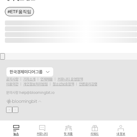
#ETF움직임
한국경제미디어그룹
공지사항
기자소개
인재채용
커뮤니티 운영정책
이용약관
개인정보처리방침
청소년보호정책
언론윤리강령
문의사항
help@bloomingbit.io
뉴스
커뮤니티
핫 피플
리워드
내 정보