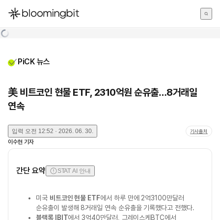
한국어
English
日本語
PiCK 뉴스
美 비트코인 현물 ETF, 2310억원 순유출…8거래일
연속
입력
오전 12:52 · 2026. 06. 30.
기사출처
이수현
기자
간단 요약
STAT AI 안내
미국
비트코인 현물 ETF
에서 하루 만에 2억3100만달러
순유출이 발생해 8거래일 연속 순유출을 기록했다고 전했다.
블랙록 IBIT
에서 3억40만달러, 그레이스케BTC에서