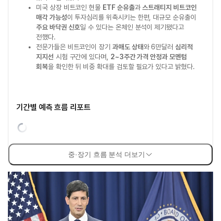
미국 상장 비트코인 현물
ETF 순유출
과
스트래티지 비트코인
매각 가능성
이 투자심리를 위축시키는 한편, 대규모 순유출이
주요 바닥권 신호
일 수 있다는 온체인 분석이 제기됐다고
전했다.
전문가들은 비트코인이 장기
과매도 상태
와 6만달러
심리적
지지선
시험 구간에 있다며,
2~3주간 가격 안정과 모멘텀
회복
을 확인한 뒤 비중 확대를 검토할 필요가 있다고 밝혔다.
기간별 예측 흐름 리포트
중·장기 흐름 분석 더보기