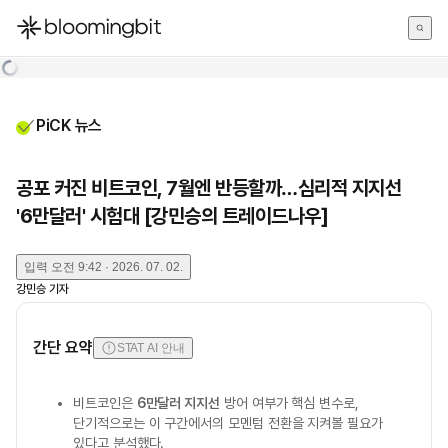
한국어
English
日本語
PiCK 뉴스
공포 커진 비트코인, 7월엔 반등할까…심리적 지지선
'6만달러' 시험대 [강민승의 트레이드나우]
입력
오전 9:42 · 2026. 07. 02.
강민승
기자
간단 요약
STAT AI 안내
비트코인은
6만달러 지지선
방어 여부가 핵심 변수로,
단기적으로는 이 구간에서의 모멘텀 전환을 지켜볼 필요가
있다고 분석했다.