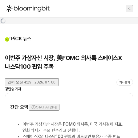
한국어
English
日本語
PiCK 뉴스
이번주 가상자산 시장, 美FOMC 의사록·스페이스X
나스닥100 편입 주목
입력
오전 4:29 · 2026. 07. 06.
기사출처
강민승
기자
간단 요약
STAT AI 안내
이번주 가상자산 시장은
FOMC 의사록
, 미국
거시경제 지표
,
엔화 약세
가 주요 변수라고 전했다.
스페이스X의
나스닥100 편입
과
비트코인 보유
가 추종 펀드