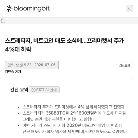
한국어
English
日本語
스트래티지, 비트코인 매도 소식에…프리마켓서 주가
4%대 하락
입력
오전 9:22 · 2026. 07. 06.
기사출처
강민승
기자
간단 요약
STAT AI 안내
스트래티지 주가가 프리마켓에서
4% 넘게 하락
했다고 전했다.
스트래티지가
3588BTC
를
2억1600만달러
에 매도해 디지털
크레딧 증권 배당 재원을 마련했다고 밝혔다.
이번 거래가 스트래티지의
2020년 비트코인 매입
이후
최대
규모 매도
이자 회사 역사상
세 번째 비트코인 매도
라고 설명했다.