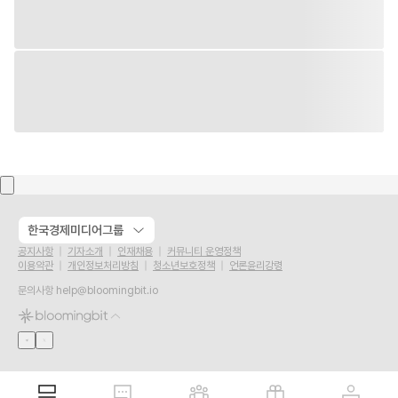
한국경제미디어그룹
공지사항
기자소개
인재채용
커뮤니티 운영정책
이용약관
개인정보처리방침
청소년보호정책
언론윤리강령
문의사항
help@bloomingbit.io