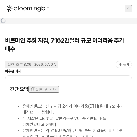
한국어
English
日本語
비트마인 추정 지갑, 7162만달러 규모 이더리움 추가
매수
입력
오후 8:36 · 2026. 07. 07.
기사출처
이수현
기자
간단 요약
STAT AI 안내
온체인렌즈는 신규 지갑 2개가
이더리움(ETH)
을 대규모 추가
매집했다고 밝혔다.
두 지갑은 크라켄과 팔콘엑스로부터 총
4만 ETH
를
이체받았다고 전했다.
온체인렌즈는 약
7162만달러
규모의 해당 지갑들이 비트마인
소유일 가능성이 높다고 분석했다고 전했다.